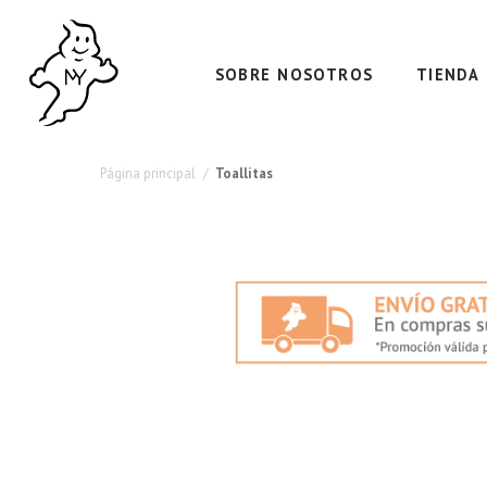
Toallitas
para
SOBRE NOSOTROS
TIENDA
la
incontinencia
Página principal
Toallitas