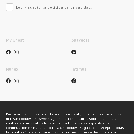
Leo y acepto la
política de privacidad
.
My Ghost
Suavecel
Nunex
Intimus
Métodos de pagamento
Respetamos tu privacidad. Este sitio web y algunos de nuestros socios
utilizan cookies en "www.myghost.pt". Los detalles sobre los tipos de
cookies, su propósito y los socios involucrados se especifican a
continuación en nuestra Política de cookies. Haga clic en "Aceptar todas
las cookies" para aceptar el uso de cookies como se describe en la