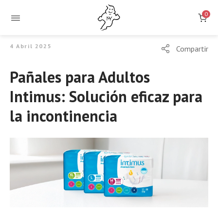
Pañales
0
para
4 Abril 2025
incontinencia
Compartir
Pañales para Adultos
Intimus: Solución eficaz para
la incontinencia