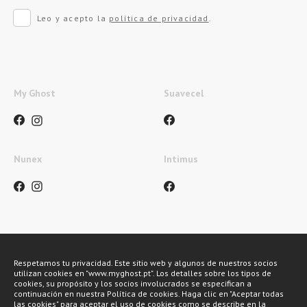
Leo y acepto la
política de privacidad
.
My Ghost
Suavecel
Nunex
Intimus
Métodos de pagamento
Respetamos tu privacidad. Este sitio web y algunos de nuestros socios
utilizan cookies en "www.myghost.pt". Los detalles sobre los tipos de
cookies, su propósito y los socios involucrados se especifican a
continuación en nuestra Política de cookies. Haga clic en "Aceptar todas
las cookies" para aceptar el uso de cookies como se describe en la