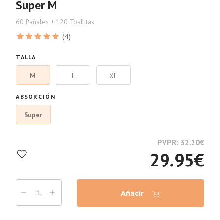
Super M
60 Pañales + 120 Toallitas
(4)
TALLA
M
L
XL
ABSORCIÓN
Super
PVPR:
32.20
€
29.95
€
Añadir