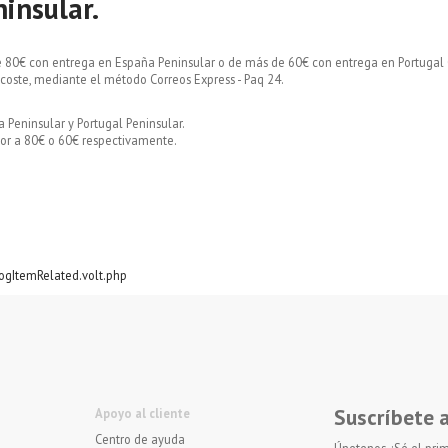
insular.
 80€ con entrega en España Peninsular o de más de 60€ con entrega en Portugal 
 coste, mediante el método Correos Express - Paq 24.
Peninsular y Portugal Peninsular.
ior a 80€ o 60€ respectivamente.
logItemRelated.volt.php
Suscríbete 
Apoyo al cliente
Centro de ayuda