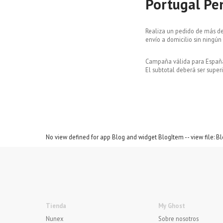
Portugal Pen
Realiza un pedido de más de
envío a domicilio sin ningún
Campaña válida para España 
El subtotal deberá ser super
No view defined for app Blog and widget BlogItem -- view file: B
Tienda
My Ghost
Nunex
Sobre nosotros