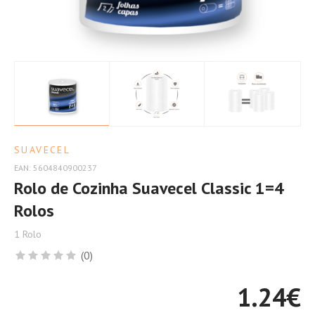
Mais
Economia
SUAVECEL
EAN: 5604840900237
Rolo de Cozinha Suavecel Classic 1=4
Rolos
1 Rolo
(0)
1.24
€