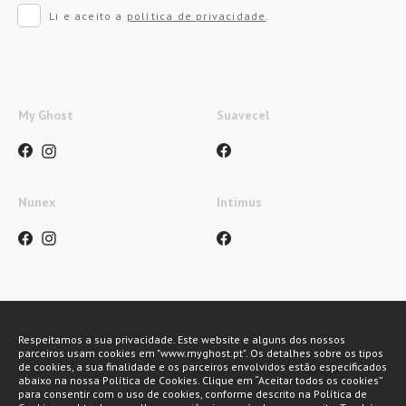
Li e aceito a
política de privacidade
.
My Ghost
Suavecel
Nunex
Intimus
Métodos de pagamento
Respeitamos a sua privacidade. Este website e alguns dos nossos
parceiros usam cookies em "www.myghost.pt". Os detalhes sobre os tipos
de cookies, a sua finalidade e os parceiros envolvidos estão especificados
abaixo na nossa Política de Cookies. Clique em “Aceitar todos os cookies”
para consentir com o uso de cookies, conforme descrito na Política de