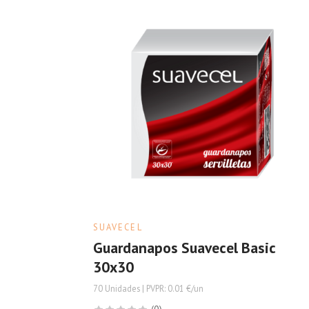
SUAVECEL
Guardanapos Suavecel Basic
30x30
70 Unidades | PVPR: 0.01 €/un