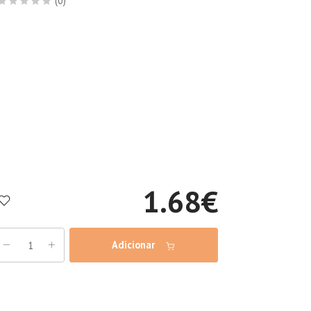
(0)
1.68
€
Adicionar