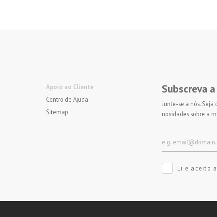
Subscreva a
Apoio ao Cliente
Centro de Ajuda
Junte-se a nós. Seja
Sitemap
novidades sobre a m
Li e aceito 
Métodos de pagam