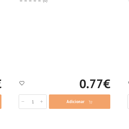
(0)
€
0.77
€
Adicionar