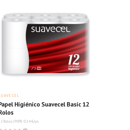
SUAVECEL
Papel Higiénico Suavecel Basic 12
Rolos
12 Rolos | PVPR: 0.14 €/un