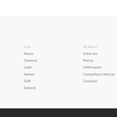
Loja
My Ghost
Nunex
Sobre nós
Suavecel
Marcas
Lady+
Certificações
Intimus
Campanhas e Notícias
Fluff
Contactos
Extracel
My Ghost
Suavecel
Nunex
Intimus