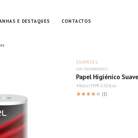
ANHAS E DESTAQUES
CONTACTOS
los
SUAVECEL
EAN: 5604840900473
Papel Higiénico Suav
4 Rolos | PVPR: 0.30 €/un
(1)