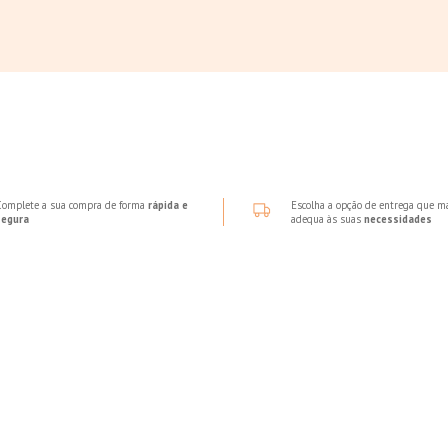
Complete a sua compra de forma
rápida e
Escolha a opção de entrega que m
segura
adequa às suas
necessidades