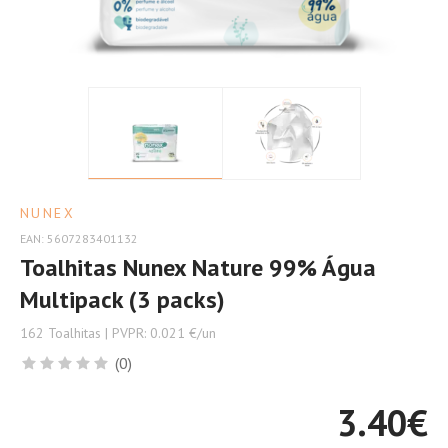
Sensíveis
NUNEX
EAN: 5607283401132
Toalhitas Nunex Nature 99% Água
Multipack (3 packs)
162 Toalhitas | PVPR: 0.021 €/un
(0)
3.40
€