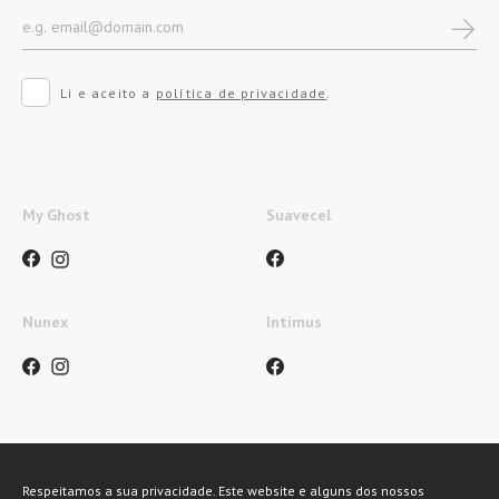
Li e aceito a
política de privacidade
.
My Ghost
Suavecel
Nunex
Intimus
Métodos de pagamento
Respeitamos a sua privacidade. Este website e alguns dos nossos