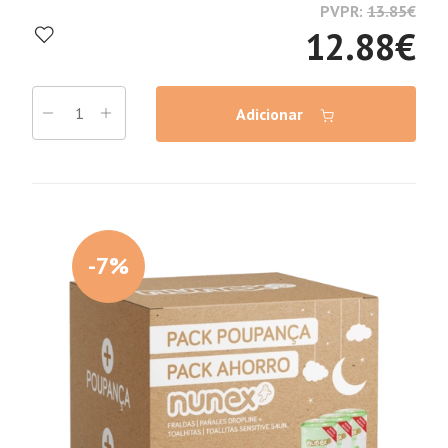
PVPR:
13.85
€
12.88
€
Adicionar
-7%