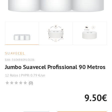
o
Setor
Industrial
SUAVECEL
EAN: 5604840910106
Jumbo Suavecel Profissional 90 Metros
12 Rolos | PVPR: 0.79 €/un
(0)
9.50
€