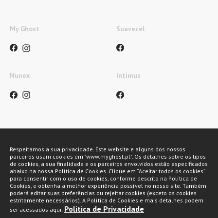
My Ghost
Suavecel
Nunex
Intimus
Métodos de pagamento
Respeitamos a sua privacidade. Este website e alguns dos nossos
parceiros usam cookies em "www.myghost.pt". Os detalhes sobre os tipos
de cookies, a sua finalidade e os parceiros envolvidos estão especificados
abaixo na nossa Política de Cookies. Clique em “Aceitar todos os cookies”
para consentir com o uso de cookies, conforme descrito na Política de
Cookies, e obtenha a melhor experiência possível no nosso site. Também
poderá editar suas preferências ou rejeitar cookies (exceto os cookies
estritamente necessários). A Política de Cookies e mais detalhes podem
Politica de Privacidade
ser acessados aqui: