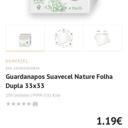
SUAVECEL
EAN: 5604840900848
Guardanapos Suavecel Nature Folha
Dupla 33x33
100 Unidades | PVPR: 0.01 €/un
(0)
1.19
€