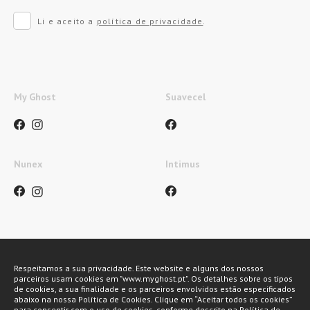
Li e aceito a
política de privacidade
.
My Ghost
Suavecel
Nunex
Intimus
Métodos de pagamento
Respeitamos a sua privacidade. Este website e alguns dos nossos
parceiros usam cookies em "www.myghost.pt". Os detalhes sobre os tipos
de cookies, a sua finalidade e os parceiros envolvidos estão especificados
abaixo na nossa Política de Cookies. Clique em “Aceitar todos os cookies”
para consentir com o uso de cookies, conforme descrito na Política de