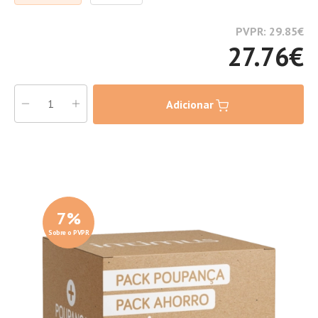
PVPR: 29.85
€
27.76
€
Adicionar
7
%
Sobre o PVPR