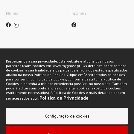
Nunex
Intimus
Métodos de pagamento
Respeitamos a sua privacidade. Este website e alguns dos nossos
parceiros usam cookies em "www.myghost.pt". Os detalhes sobre os tipos
de cookies, a sua finalidade e os parceiros envolvidos estão especificados
abaixo na nossa Política de Cookies. Clique em “Aceitar todos os cookies”
para consentir com o uso de cookies, conforme descrito na Política de
Cookies, e obtenha a melhor experiência possível no nosso site. Também
poderá editar suas preferências ou rejeitar cookies (exceto os cookies
estritamente necessários). A Política de Cookies e mais detalhes podem
Politica de Privacidade
ser acessados aqui:
My Ghost 2026 © Todos os direitos reservados
Política de privacidade
Configuração de cookies
Condições gerais de venda