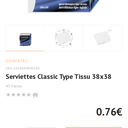
Douceur
SUAVECEL
EAN: 5604840900190
Serviettes Classic Type Tissu 38x38
45 Pièces
(0)
0.76
€