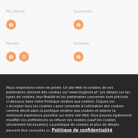
My Ghost
Suavecel
Nunex
Intimus
Nous respectons votre vie privée. Ce site Web et certains de nos
Méthodes de payement
partenaires utilisent des cookies sur "www.myghost.pt". Les détails sur les
types de cookies, leur finalité et les partenaires concernés sont précisés
ci-dessous dans notre Politique relative aux cookies. Cliquez sur
« Accepter tous les cookies » pour consentir à l'utilisation des cookies
comme décrit dans la politique relative aux cookies et obtenir la
meilleure expérience possible sur notre site Web. Vous pouvez également
modifier vos préférences ou refuser les cookies (sauf les cookies
strictement nécessaires). La politique de cookies et plus de détails
Politique de confidentialité
peuvent être consultés ici: