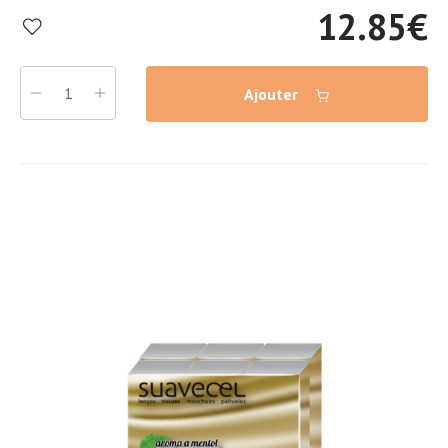
12.85
€
Ajouter