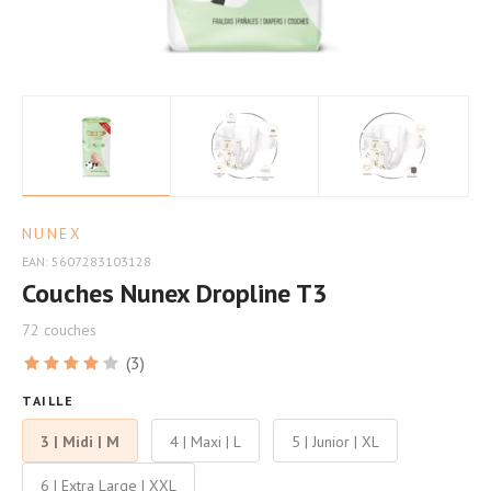
Bébé
longtemps.
NUNEX
EAN: 5607283103128
Couches Nunex Dropline T3
72 couches
(3)
TAILLE
3 | Midi | M
4 | Maxi | L
5 | Junior | XL
6 | Extra Large | XXL