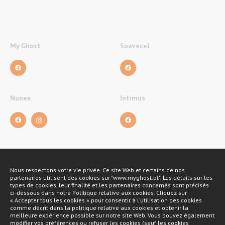
My Ghost
Suavecel
Nunex
Intimus
Nous respectons votre vie privée. Ce site Web et certains de nos
Méthodes de payement
partenaires utilisent des cookies sur "www.myghost.pt". Les détails sur les
types de cookies, leur finalité et les partenaires concernés sont précisés
ci-dessous dans notre Politique relative aux cookies. Cliquez sur
« Accepter tous les cookies » pour consentir à l'utilisation des cookies
comme décrit dans la politique relative aux cookies et obtenir la
meilleure expérience possible sur notre site Web. Vous pouvez également
modifier vos préférences ou refuser les cookies (sauf les cookies