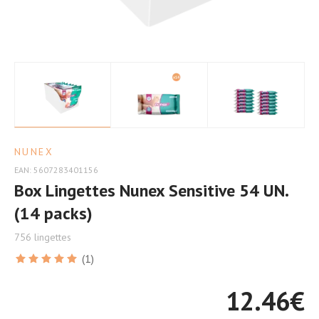
NUNEX
EAN: 5607283401156
Box Lingettes Nunex Sensitive 54 UN.
(14 packs)
756 lingettes
(1)
12.46
€