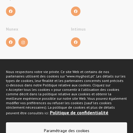
Nunex
Intimus
Nous respectons votre vie privée. Ce site Web et certains de nos
Méthodes de payement
partenaires utilisent des cookies sur "www.myghost.pt". Les détails sur les
types de cookies, leur finalité et les partenaires concernés sont précisés
ci-dessous dans notre Politique relative aux cookies. Cliquez sur
« Accepter tous les cookies » pour consentir à l'utilisation des cookies
comme décrit dans la politique relative aux cookies et obtenir la
meilleure expérience possible sur notre site Web. Vous pouvez également
modifier vos préférences ou refuser les cookies (sauf les cookies
strictement nécessaires). La politique de cookies et plus de détails
Politique de confidentialité
peuvent être consultés ici:
Politique de confidentialité
Paramétrage des cookies