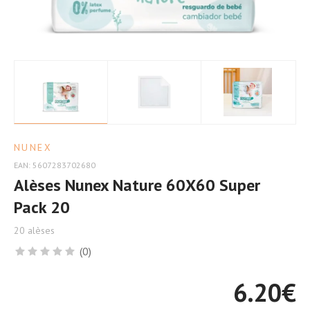
Confort
NUNEX
EAN: 5607283702680
Alèses Nunex Nature 60X60 Super
Pack 20
20 alèses
(0)
6.20
€