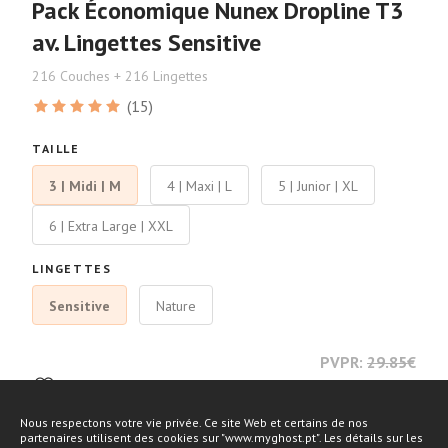
Pack Économique Nunex Dropline T3
av. Lingettes Sensitive
216 Couches + 216 Lingettes
(15)
TAILLE
3 | Midi | M
4 | Maxi | L
5 | Junior | XL
6 | Extra Large | XXL
LINGETTES
Sensitive
Nature
PVPR:
29.85
€
27.76
€
Nous respectons votre vie privée. Ce site Web et certains de nos
partenaires utilisent des cookies sur "www.myghost.pt". Les détails sur les