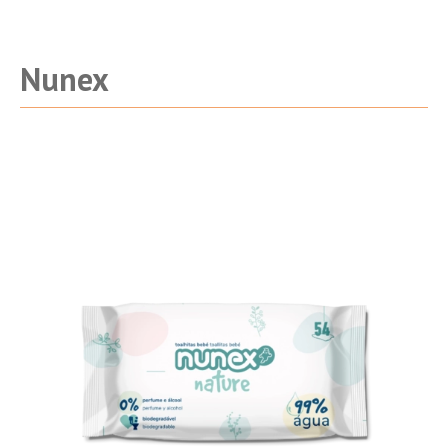
Nunex