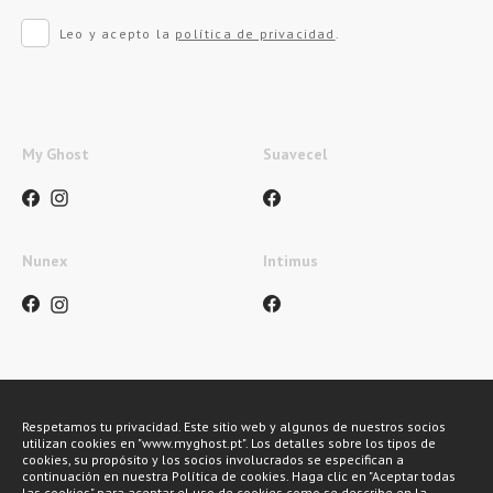
Leo y acepto la
política de privacidad
.
My Ghost
Suavecel
Nunex
Intimus
Métodos de pago
Respetamos tu privacidad. Este sitio web y algunos de nuestros socios
utilizan cookies en "www.myghost.pt". Los detalles sobre los tipos de
cookies, su propósito y los socios involucrados se especifican a
continuación en nuestra Política de cookies. Haga clic en "Aceptar todas
las cookies" para aceptar el uso de cookies como se describe en la