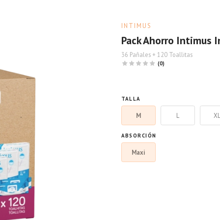
INTIMUS
Pack Ahorro Intimus 
36 Pañales + 120 Toallitas
(0)
TALLA
M
L
X
ABSORCIÓN
Maxi