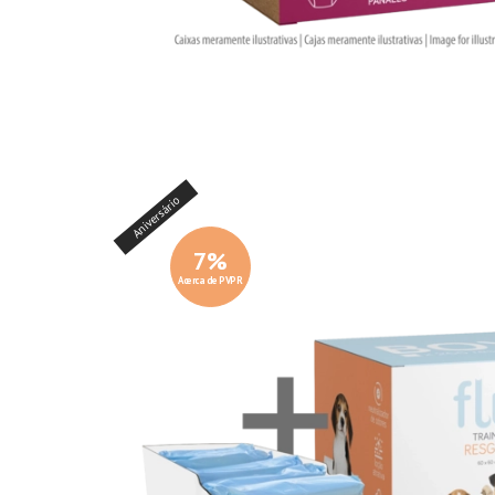
Aniversário
7
%
Acerca de PVPR