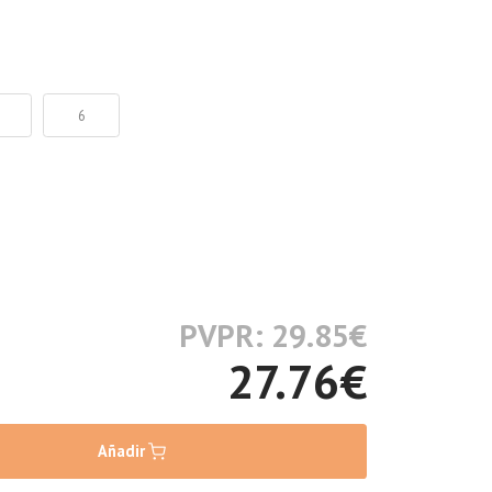
6
PVPR: 29.85
€
27.76
€
Añadir