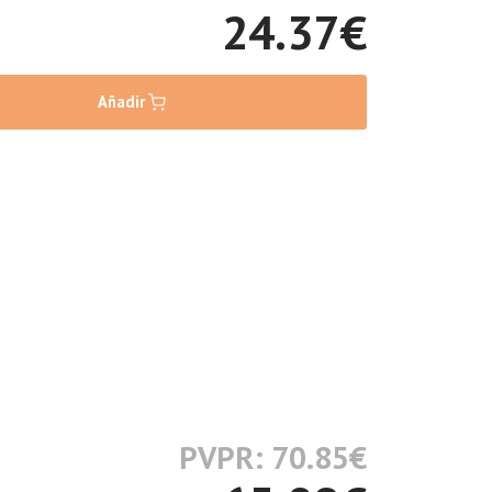
24.37
€
Añadir
PVPR: 70.85
€