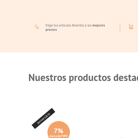
Elige tus artículos favoritos a los
mejores
precios
Nuestros productos desta
Aniversário
7
%
Acerca de PVPR