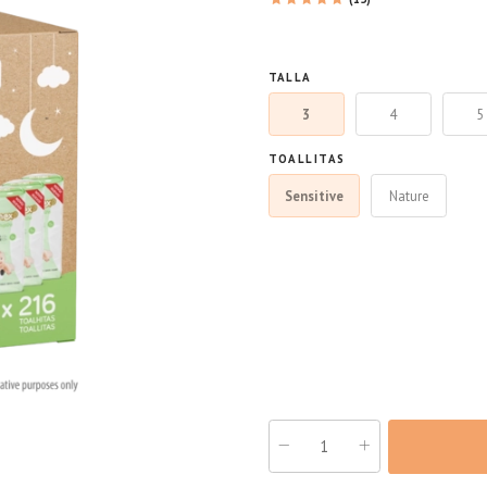
TALLA
3
4
5
TOALLITAS
Sensitive
Nature