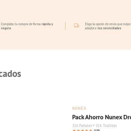
Completa tu compra de forma
rápida y
Elige la opción de envío que mejor
segura
adapte a
tus necesidades
cados
NUNEX
Pack Ahorro Nunex Dro
216 Pañales + 216 Toallitas
(15)