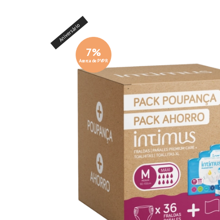
Aniversário
7
%
Acerca de PVPR