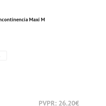
Incontinencia Maxi M
L
PVPR: 26.20
€