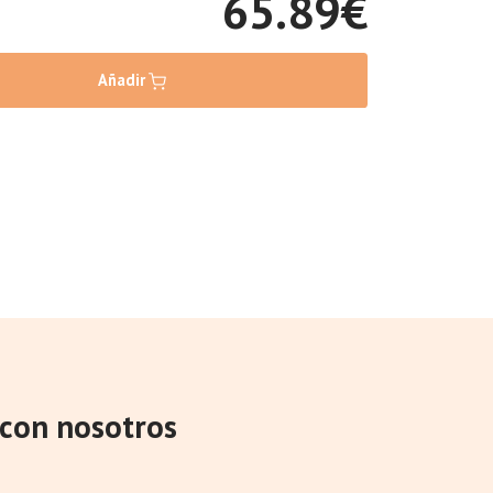
65.89
€
Añadir
con nosotros