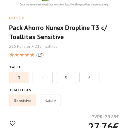
NUNEX
Pack Ahorro Nunex Dropline T3 c/
Toallitas Sensitive
216 Pañales + 216 Toallitas
(15)
TALLA
3
4
5
6
TOALLITAS
Sensitive
Nature
PVPR:
29.85
€
27.76
€