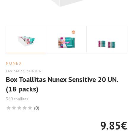
para
Piel
Delicada
NUNEX
EAN: 5607283402016
Box Toallitas Nunex Sensitive 20 UN.
(18 packs)
360 toallitas
(0)
9.85
€