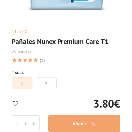
NUNEX
Pañales Nunex Premium Care T1
30 pañales
(1)
TALLA
1
2
3.80
€
Añadir