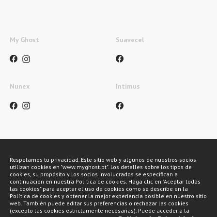
My Ghost
Suavecel
Nunex
Intimus
Métodos de pago
Respetamos tu privacidad. Este sitio web y algunos de nuestros socios
utilizan cookies en "www.myghost.pt". Los detalles sobre los tipos de
cookies, su propósito y los socios involucrados se especifican a
continuación en nuestra Política de cookies. Haga clic en "Aceptar todas
las cookies" para aceptar el uso de cookies como se describe en la
Política de cookies y obtener la mejor experiencia posible en nuestro sitio
web. También puede editar sus preferencias o rechazar las cookies
(excepto las cookies estrictamente necesarias). Puede acceder a la